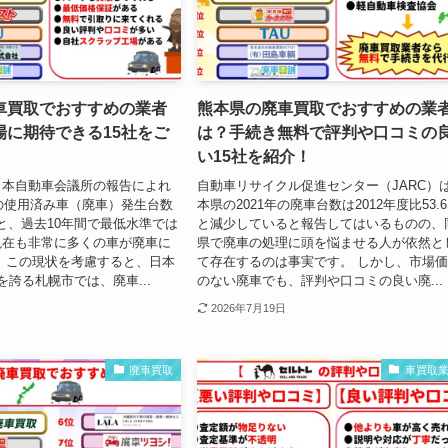
車買取でおすすめの業者
熊本県の廃車買取でおすすめの業
場に期待できる15社をご
は？手続き無料で評判や口コミの
い15社を紹介！
日本自動車会議所の報告によれ
自動車リサイクル促進センター（JARC）
度の使用済み車（廃車）発生台数
本県の2021年の廃車台数は2012年度比53.
台と、過去10年間で最低水準では
と減少していると報告してはいるものの、
現在も非常に多くの車が廃車に
県で廃車の処理に頭を悩ませる人が依然と
 この現状を考慮すると、日本
て存在するのは事実です。 しかし、市場
を誇る札幌市では、廃車...
のない廃車でも、評判や口コミの良い廃...
2026年7月19日
廃車買取
車買取