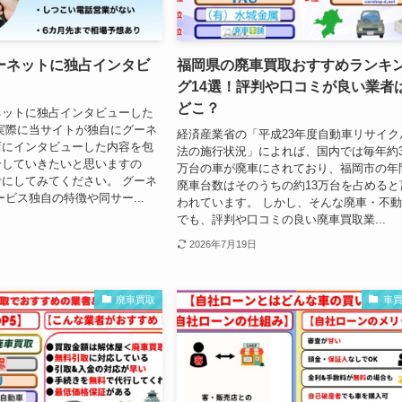
ーネットに独占インタビ
福岡県の廃車買取おすすめランキ
グ14選！評判や口コミが良い業者
どこ？
ネットに独占インタビューした
実際に当サイトが独自にグーネ
経済産業省の「平成23年度自動車リサイク
店にインタビューした内容を包
法の施行状況」によれば、国内では毎年約3
介していきたいと思いますの
万台の車が廃車にされており、福岡市の年
にしてみてください。 グーネ
廃車台数はそのうちの約13万台を占めると
ービス独自の特徴や同サー...
われています。 しかし、そんな廃車・不
でも、評判や口コミの良い廃車買取業...
2026年7月19日
廃車買取
車