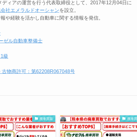
メディアの運営を行う代表取締役として、2017年12月04日に
式会社エメラルドオーシャン
を設立。
情報や経験を活かし自動車に関する情報を発信。
士
ーゼル自動車整備士
1級
古物商許可：第62208R067048号
廃車買取
廃車