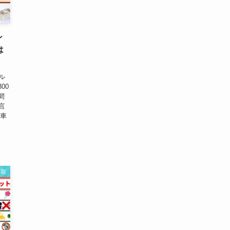
ン
は
ル
00
間
言
動車
買取