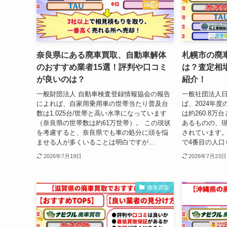
奈良県にある廃車買取、自動車解体
札幌市の廃
のおすすめ業者15選！評判や口コミ
は？査定相
が良いのは？
紹介！
一般財団法人 自動車検査登録情報協会の報告
一般社団法人
によれば、自家用乗用車の世帯当たり普及台
ば、2024年
数は1.025台/世帯と高い水準になっています
は約260.8万
（奈良県の世帯数は約61万世帯）。 この現状
あるものの、
を考慮すると、奈良県でも車の処分に頭を悩
されています。
ませる人が多くいることは明白ですが...
で4番目の人口
2026年7月19日
2026年7月23日
廃車買取