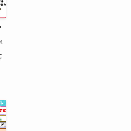
っ
報
こ
相
な
買取