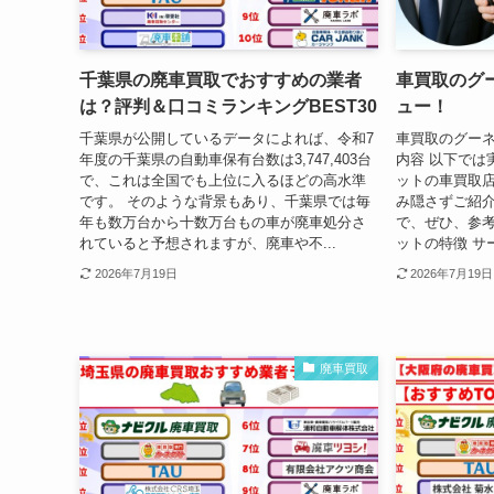
千葉県の廃車買取でおすすめの業者
車買取のグ
は？評判＆口コミランキングBEST30
ュー！
千葉県が公開しているデータによれば、令和7
車買取のグー
年度の千葉県の自動車保有台数は3,747,403台
内容 以下では
で、これは全国でも上位に入るほどの高水準
ットの車買取
です。 そのような背景もあり、千葉県では毎
み隠さずご紹
年も数万台から十数万台もの車が廃車処分さ
で、ぜひ、参考
れていると予想されますが、廃車や不...
ットの特徴 サ
2026年7月19日
2026年7月19日
廃車買取