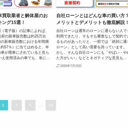
車買取業者と解体屋のお
自社ローンとはどんな車の買い方
ング15選！
メリットとデメリットも徹底解説
聞（電子版）の記事によれば、
自社ローンは通常のローンに通らない人で
大阪府の新車販売数は約25万台
利用できたり、そもそも審査なしで契約で
国の新車販売数における年間廃
るものがあったりと、一部では「絶対に通
約57％）に当てはめると、年
ローン」として高い需要を誇っています。
の車が廃車にされていると見ら
かし、そんな自社ローンにも「やばい・や
いえ使用済みの車でも、単に...
た方がいい」などとネガティブな意見も...
2026年7月23日
3
4
5
...
14