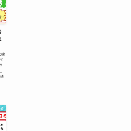
者
良
は熊
6％
同
し
価値
業者