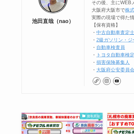
その後、主にWEB
大阪府大阪市で
株
実際の現場で得た
池田直哉（nao）
【保有資格】
・
中古自動車査定
・
2級ガソリン・ジ
・
自動車検査員
・
トヨタ自動車検定
・
損害保険募集人
・
大阪府公安委員会 
廃車買取