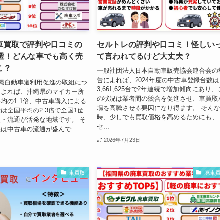
車買取で評判や口コミの
セルトレの評判や口コミ！怪しい
0選！どんな車でも高く売
て言われてるけど大丈夫？
こ？
一般社団法人日本自動車販売協会連合会の
告によれば、2024年度の中古車登録台数は
沖縄自動車道利用促進の取組につ
3,661,625台で2年連続で増加傾向にあり、
によれば、沖縄県のマイカー所
の状況は業者間の競合を促進させ、車買取
均の1.1倍、中古車購入による
場を高騰させる要因になり得ます。 そん
は全国平均の2.3倍で全国1位
時、少しでも買取価格を高めるためにも、
・流通が活発な地域です。 そ
セ...
は中古車の流通が盛んで...
2026年7月23日
車買取
廃車