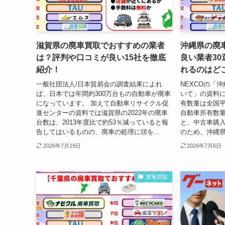
滋賀県の廃車買取でおすすめの業者
沖縄県の廃
は？評判や口コミが良い15社を徹底
良い業者3
紹介！
れるのはど
一般社団法人/日本貿易会の調査結果によれ
NEXCOの「
ば、日本では年間約300万台もの自動車が廃車
いて」の資料
になっています。 加えて自動車リサイクル促
有数量は全国平
進センターの資料では滋賀県の2022年の廃車
自動車所有数量
台数は、2013年度比で約53％減っていると報
と、中古車購入
告してはいるものの、廃車の処理に頭を...
のため、沖縄県
2026年7月19日
2026年7月6日
廃車買取