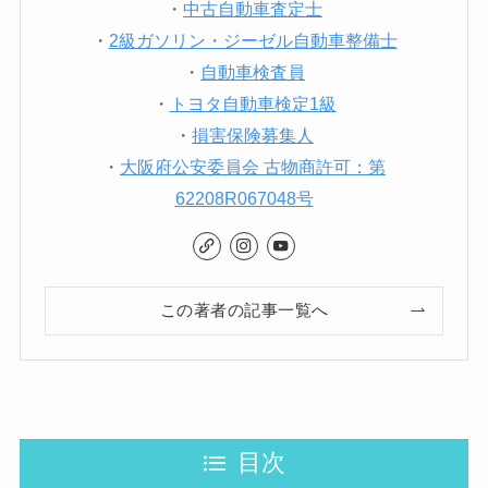
・
中古自動車査定士
・
2級ガソリン・ジーゼル自動車整備士
・
自動車検査員
・
トヨタ自動車検定1級
・
損害保険募集人
・
大阪府公安委員会 古物商許可：第
62208R067048号
この著者の記事一覧へ
目次