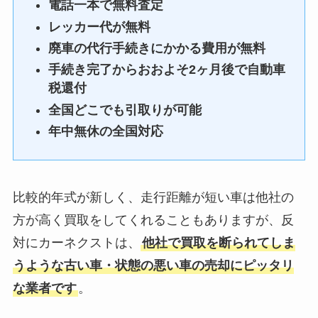
電話一本で無料査定
若干電話で対応して
レッカー代が無料
もらった方の愛想が
悪い評判
廃車の代行手続きにかかる費用が無料
悪いくらいですか
ね、
手続き完了からおおよそ2ヶ月後で自動車
税還付
全国どこでも引取りが可能
年中無休の全国対応
車買取の部分で少し
わかりにくいところ
悪い評判
があったので
そこのところを何と
比較的年式が新しく、走行距離が短い車は他社の
かわかりやすくして
方が高く買取をしてくれることもありますが、反
ほしかったです！！
対にカーネクストは、
他社で買取を断られてしま
うような古い車・状態の悪い車の売却にピッタリ
な業者です
。
査定額が決まった後
に、
悪い評判