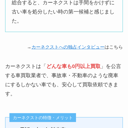
総合すると、カーネクストは手間をかけずに
不安になった。
古い車を処分したい時の第一候補と感じまし
た。
査定の時にロビーの
ような場所にいまし
悪い評判
たが、
→
カーネクストへの独占インタビュー
はこちら
喫煙所のブースが近
くに有り、タバコの
カーネクストは「
どんな車も0円以上買取
」を公言
臭いが気になりまし
する車買取業者で、事故車・不動車のような廃車
た。
待っている間も快適
にするしかない車でも、安心して買取依頼できま
に居られる場所が有
す。
れば良いと感じま
す。
カーネクストの特徴・メリット