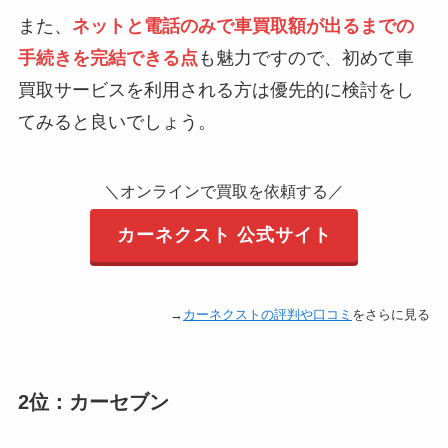
報告し忘れていた不
また、
ネットと電話のみで車買取額が出るまでの
具合を思い出して直
手続きを完結できる点
も魅力ですので、初めて車
接電話をしたのだ
買取サービスを利用される方は優先的に検討をし
が、
てみると良いでしょう。
そのための減額のや
りとりがオペレータ
ーとしか出来なかっ
＼オンラインで買取を依頼する／
たのが、
何となく残念。
カーネクスト 公式サイト
結果は同じでも出来
れば営業の人と直接
話がしたかった。
→
カーネクストの評判や口コミ
をさらに見る
2位：カーセブン
車を取りにくる業者
さんが渋滞で30分遅
悪い評判