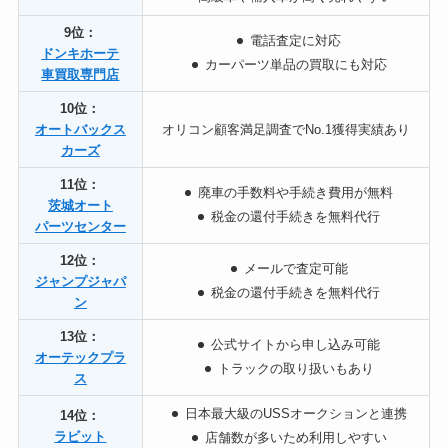
9位：
電話査定に対応
ドンキホーテ
カーパーツ単品の買取にも対応
車買取専門店
10位：
オートバックス
オリコン顧客満足調査でNo.1獲得実績あり
カーズ
11位：
廃車の手数料や手続き費用が無料
茨城オート
税金の還付手続きを無料代行
パーツセンター
12位：
メールで査定可能
ジャンプジャパ
税金の還付手続きを無料代行
ン
13位：
公式サイトから申し込み可能
オーテックプラ
トラックの取り扱いもあり
ス
日本最大級のUSSオークションと連携
14位：
ラビット
店舗数が多いため利用しやすい