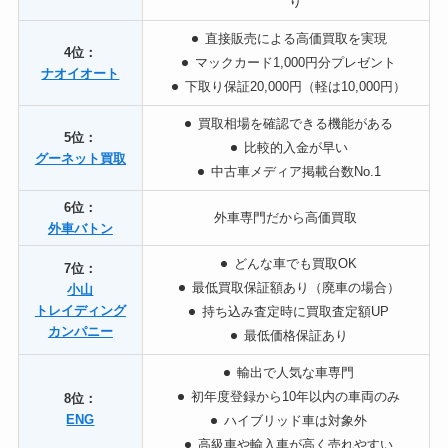
り
直
接販売による高価買取を実現
4位：
マ
ックカード1,000円分プレゼント
ナオイオート
下
取り保証20,000円（軽は10,000円）
買取相場を確認できる機能がある
5位：
比較的入金が早い
グーネット買取
中古車メディア掲載台数No.1
6位：
外車専門だから高価買取
外車バトン
ど
んな車でも買取OK
7位：
最
低買取保証額あり（廃車の場合）
小山
トレイディング
持
ち込み査定時に買取査定額UP
カンパニー
最
低価格保証あり
輸出で人気な車専門
初年度登録から10年以内の車両のみ
8位：
ENG
ハイブリッド車は対象外
高級車や輸入車が高く売れやすい