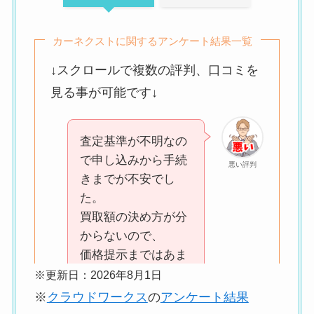
カーネクストに関するアンケート結果一覧
↓スクロールで複数の評判、口コミを
見る事が可能です↓
査定基準が不明なの
で申し込みから手続
悪い評判
きまでが不安でし
た。
買取額の決め方が分
からないので、
価格提示まではあま
り期待できませんで
※更新日：2026年8月1日
した。
※
クラウドワークス
の
アンケート結果
愛車を売却する上で