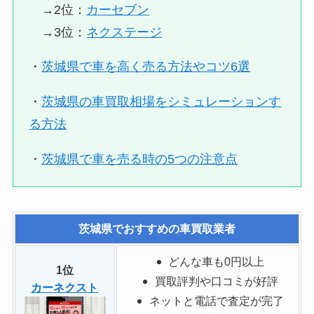
→2位：
カーセブン
→3位：
ネクステージ
・
茨城県で車を高く売る方法やコツ6選
・
茨城県の車買取相場をシミュレーションす
る方法
・
茨城県で車を売る時の5つの注意点
茨城県でおすすめの車買取業者
どんな車も0円以上
1位
買取評判や口コミが好評
カーネクスト
ネットと電話で査定が完了