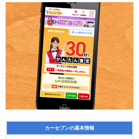
れてきたのですが、
連絡が着く直前でし
た。
時間に来られないの
がわかった時点で連
絡がほしかったで
す。
カーセブン
の基本情報