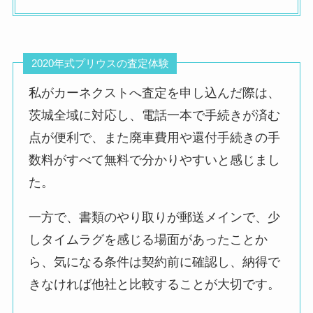
は査定基準を提示し
て頂きたかったで
す。
2020年式プリウスの査定体験
私がカーネクストへ査定を申し込んだ際は、
茨城全域に対応し、電話一本で手続きが済む
車両引き取りの際、
引き取りのみを委託
点が便利で、また廃車費用や還付手続きの手
悪い評判
された業者のよう
数料がすべて無料で分かりやすいと感じまし
で、
た。
質問しても全く分か
らないようだった。
一方で、書類のやり取りが郵送メインで、少
控えに渡された用紙
しタイムラグを感じる場面があったことか
にはカーネクストと
ら、気になる条件は契約前に確認し、納得で
書かれてはいたが、
きなければ他社と比較することが大切です。
きちんとお金が振り
込まれるのか非常に