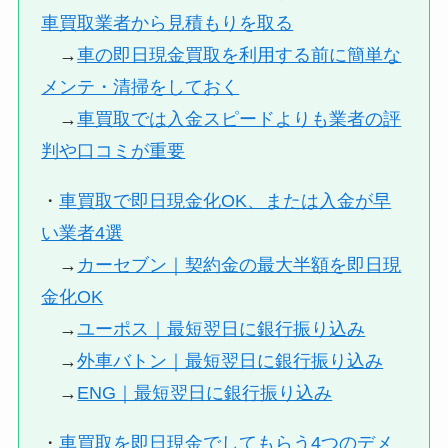
車買取業者から見積もりを取る
→
車の即日現金買取を利用する前に簡単な
メンテ・清掃をしておく
→
車買取では入金スピードよりも業者の評
判や口コミが重要
・
車買取で即日現金化OK、または入金が早
い業者4選
→
カーセブン｜契約金の最大半額を即日現
金化OK
→
ユーポス｜最短翌日に銀行振り込み
→
外車バトン｜最短翌日に銀行振り込み
→
ENG｜最短翌日に銀行振り込み
・
車買取を即日現金でしてもらう4つのデメ