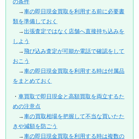
の条件
→
車の即日現金買取を利用する前に必要書
類を準備しておく
→
出張査定ではなく店舗へ直接持ち込みを
しよう
→
飛び込み査定が可能か電話で確認をして
おこう
→
車の即日現金買取を利用する時は付属品
をまとめておく
・
車買取で即日現金と高額買取を両立するた
めの注意点
→
車の買取相場を把握して不当な買いたた
きや減額を防ごう
→
車の即日現金買取を利用する時は複数の