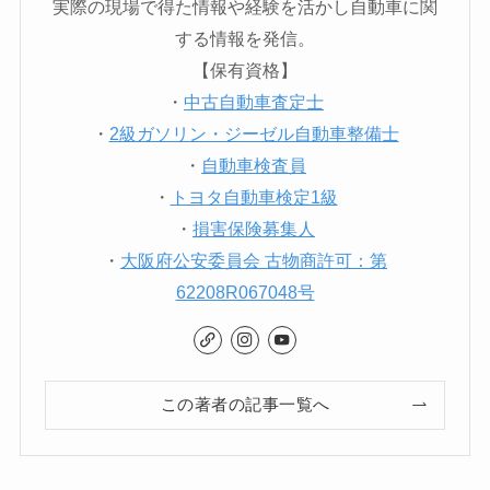
実際の現場で得た情報や経験を活かし自動車に関
する情報を発信。
【保有資格】
・
中古自動車査定士
・
2級ガソリン・ジーゼル自動車整備士
・
自動車検査員
・
トヨタ自動車検定1級
・
損害保険募集人
・
大阪府公安委員会 古物商許可：第
62208R067048号
この著者の記事一覧へ