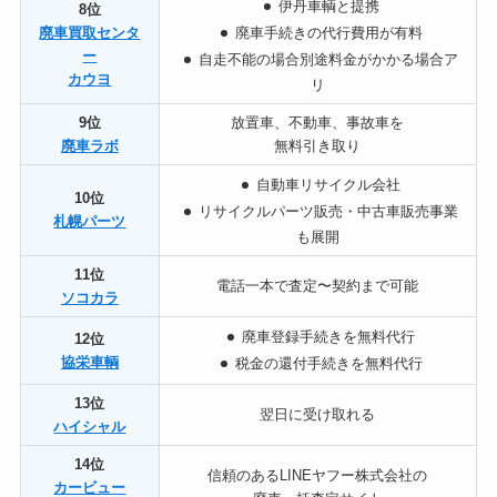
伊
丹車輌と提携
8位
廃車買取センタ
廃
車手続きの代行費用が有料
ー
自
走不能の場合別途料金がかかる場合ア
カウヨ
リ
9位
放置車、不動車、事故車を
廃車ラボ
無料引き取り
自
動車リサイクル会社
10位
リ
サイクルパーツ販売・中古車販売事業
札幌パーツ
も展開
11位
電話一本で査定〜契約まで可能
ソコカラ
廃
車登録手続きを無料代行
12位
協栄車輌
税
金の還付手続きを無料代行
13位
翌日に受け取れる
ハイシャル
14位
信頼のあるLINEヤフー株式会社の
カービュー