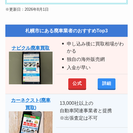
※更新日：2026年8月1日
札幌市にある
廃車業者のおすすめTop3
申し込み後に買取相場がわ
ナビクル廃車買取
かる
独自の海外販売網
入金が早い
公式
詳細
カーネクスト(廃車
13,000社以上の
買取)
自動車関連事業者と提携
※出張査定は不可