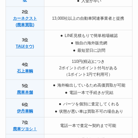
入
金が早い
2位
カーネクスト
13,000社以上の自動車関連事業者と提携
(廃車買取)
L
INE見積もりで簡単相場確認
3位
独
自の海外販売網
TAU(タウ)
最
短翌日に訪問
110円(税込)につき
4位
2ポイントのポイント付与がある
石上車輌
（1ポイント1円で利用可）
海
外輸出しているため高価買取が可能
5位
廃車本舗
電
話一本で手続きが完結
パーツを個別に査定してくれる
6位
伊丹車輌
状態が悪い車は買取不可の場合あり
7位
電話一本で査定〜契約まで可能
廃車ツヨシ！