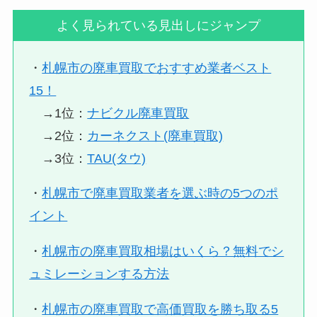
よく見られている見出しにジャンプ
・
札幌市の廃車買取でおすすめ業者ベスト
15！
→1位：
ナビクル廃車買取
→2位：
カーネクスト(廃車買取)
→3位：
TAU(タウ)
・
札幌市で廃車買取業者を選ぶ時の5つのポ
イント
・
札幌市の廃車買取相場はいくら？無料でシ
ュミレーションする方法
・
札幌市の廃車買取で高価買取を勝ち取る5