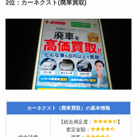
2位：カーネクスト(廃車買取)
カーネクスト（廃車買取）の基本情報
【総合満足度：
】
査定金額：
総合評価
接客：