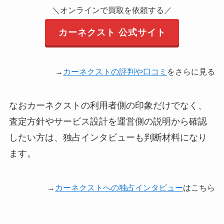
に、
＼オンラインで買取を依頼する／
悪い評判
報告し忘れていた不
カーネクスト 公式サイト
具合を思い出して直
接電話をしたのだ
が、
→
カーネクストの評判や口コミ
をさらに見る
そのための減額のや
りとりがオペレータ
ーとしか出来なかっ
なおカーネクストの利用者側の印象だけでなく、
たのが、
査定方針やサービス設計を運営側の説明から確認
何となく残念。
したい方は、独占インタビューも判断材料になり
結果は同じでも出来
ます。
れば営業の人と直接
話がしたかった。
→
カーネクストへの独占インタビュー
はこちら
車を取りにくる業者