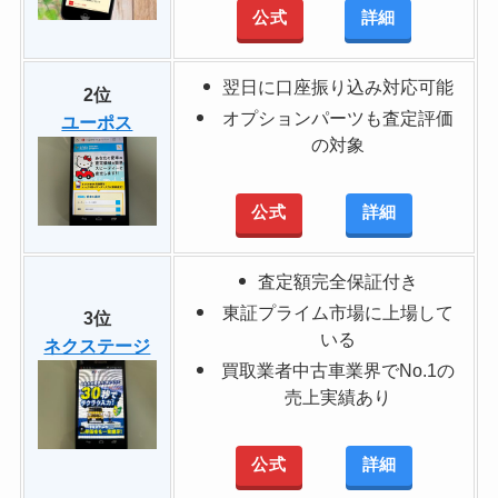
公式
詳細
翌日に口座振り込み対応可能
2位
オプションパーツも査定評価
ユーポス
の対象
公式
詳細
査定額完全保証付き
東証プライム市場に上場して
3位
いる
ネクステージ
買取業者中古車業界でNo.1の
売上実績あり
公式
詳細