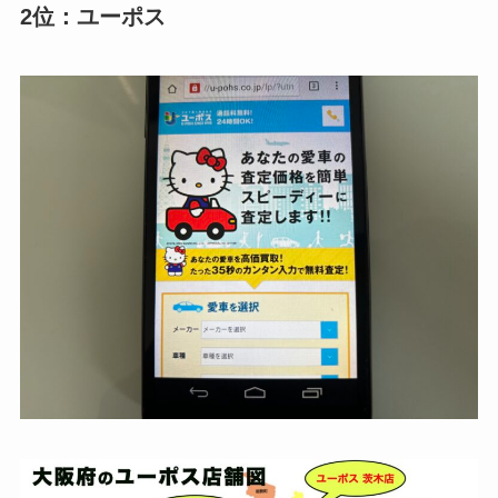
さんが渋滞で30分遅
2位：ユーポス
悪い評判
れてきたのですが、
連絡が着く直前でし
た。
時間に来られないの
がわかった時点で連
絡がほしかったで
す。