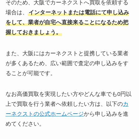
そのため、大阪でカーネクストへ買取を依頼する
場合は、
インターネットまたは電話にて申し込み
若干電話で対応して
をして、業者が自宅へ直接来ることになるため把
もらった方の愛想が
悪い評判
悪いくらいですか
握しておきましょう。
ね、
また、大阪にはカーネクストと提携している業者
が多くあるため、広い範囲で査定の申し込みをす
車買取の部分で少し
ることが可能です。
わかりにくいところ
悪い評判
があったので
そこのところを何と
なお高価買取を実現したい方やどんな車でも0円以
かわかりやすくして
上で買取を行う業者へ依頼したい方は、以下の
カ
ほしかったです！！
ーネクストの公式ホームページ
から申し込みを進
めてください。
査定額が決まった後