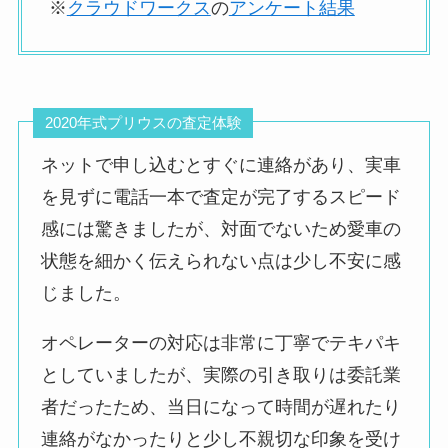
した。
※
クラウドワークス
の
アンケート結果
愛車を売却する上で
は査定基準を提示し
て頂きたかったで
す。
2020年式プリウスの査定体験
ネットで申し込むとすぐに連絡があり、実車
を見ずに電話一本で査定が完了するスピード
車両引き取りの際、
引き取りのみを委託
感には驚きましたが、対面でないため愛車の
悪い評判
された業者のよう
状態を細かく伝えられない点は少し不安に感
で、
じました。
質問しても全く分か
らないようだった。
オペレーターの対応は非常に丁寧でテキパキ
控えに渡された用紙
としていましたが、実際の引き取りは委託業
にはカーネクストと
者だったため、当日になって時間が遅れたり
書かれてはいたが、
連絡がなかったりと少し不親切な印象を受け
きちんとお金が振り