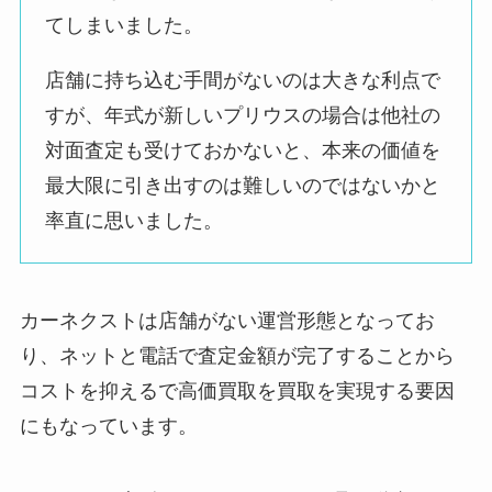
込まれるのか非常に
てしまいました。
不安になった。
店舗に持ち込む手間がないのは大きな利点で
すが、年式が新しいプリウスの場合は他社の
対面査定も受けておかないと、本来の価値を
査定の時にロビーの
ような場所にいまし
最大限に引き出すのは難しいのではないかと
悪い評判
たが、
率直に思いました。
喫煙所のブースが近
くに有り、タバコの
臭いが気になりまし
カーネクストは店舗がない運営形態となってお
た。
り、ネットと電話で査定金額が完了することから
待っている間も快適
に居られる場所が有
コストを抑えるで高価買取を買取を実現する要因
れば良いと感じま
にもなっています。
す。