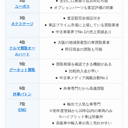
2位
翌日に口座振り込み対応可能
ユーポス
オプションパーツも査定評価の対象
3位
査定額完全保証付き
ネクステージ
東証プライム市場に上場している買取業者
中古車業界でNo.1の売上実績あり
4位
大阪の地域密着型の車買取業者
クルマ買取オー
即日現金の買取も可能
ルハート
5位
買取相場を確認できる機能がある
グーネット買取
比較的入金が早い
中古車メディア掲載台数No.1
6位
外車専門だから高価買取
外車バトン
7位
輸出で人気な車専門
ENG
※初年度登録から10年以内の車両のみ
※ハイブリッド車は対象外
高級車や輸入車が高く売れやすい