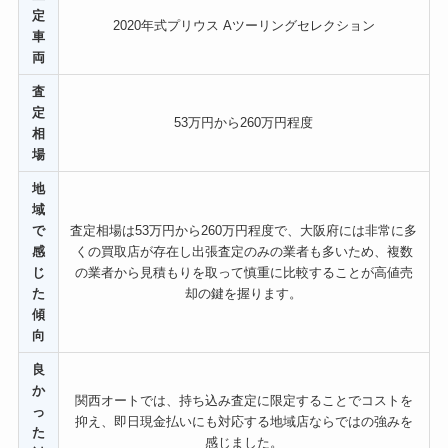
定
2020年式プリウス Aツーリングセレクション
車
両
査
定
53万円から260万円程度
相
場
地
域
で
査定相場は53万円から260万円程度で、大阪府には非常に多
感
くの買取店が存在し出張査定のみの業者も多いため、複数
じ
の業者から見積もりを取って慎重に比較することが高値売
た
却の鍵を握ります。
傾
向
良
か
関西オートでは、持ち込み査定に限定することでコストを
っ
抑え、即日現金払いにも対応する地域店ならではの強みを
た
感じました。