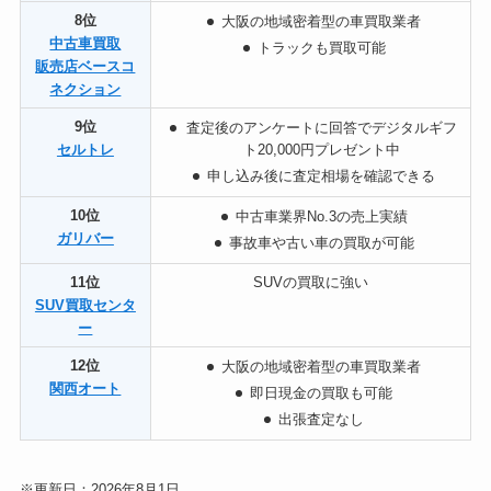
8位
大阪の地域密着型の車買取業者
中古車買取
トラックも買取可能
販売店ベースコ
ネクション
9位
査定後のアンケートに回答でデジタルギフ
セルトレ
ト20,000円プレゼント中
申し込み後に査定相場を確認できる
10位
中古車業界No.3の売上実績
ガリバー
事故車や古い車の買取が可能
11位
SUVの買取に強い
SUV買取センタ
ー
12位
大阪の地域密着型の車買取業者
関西オート
即日現金の買取も可能
出張査定なし
※更新日：2026年8月1日