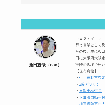
トヨタディーラ
行う営業として
その後、主にWE
日に大阪府大阪
池田直哉（nao）
実際の現場で得
【保有資格】
・
中古自動車査
・
2級ガソリン・
・
自動車検査員
・
トヨタ自動車検
・
損害保険募集