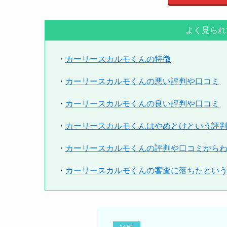
料金プランが
コスパの良さ
結構時間がか
よく見られ
・
カーリースカルモくんの特徴
途中解約ができないことです
・
カーリースカルモくんの悪い評判や口コミ
契約期間が長い場合、ライフ
変更や解約ができないため、
・
カーリースカルモくんの良い評判や口コミ
また、車の種類が他のサービ
・
カーリースカルモくんはやめとけという評
・
カーリースカルモくんの評判や口コミから
審
5
・
カーリースカルモくんの審査に落ちたとい
高
注