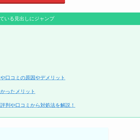
あまり簡易でなく
がどれくらいあるのかを比較するうえで
かてしまいます。
悪い評判
ている見出しにジャンプ
。
スタイルや車のニーズが変わっても、
そこが不便に感じました。
悪い評判
スに比べて少ない点も気になりました。
判や口コミの原因やデメリット
わかったメリット
査が厳しい、中途解約が出来ない。
~6年以上の長期間の契約では購入よりも
う評判や口コミから対処法を解説！
くなるケースが有るようですので、
悪い評判
意が必要です。