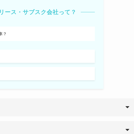
特に悪いとは思わなかったのですが、
リース・サブスク会社って？
あえて、言わさせて頂くのであれば、
少し、金額に疑問を、感じました。
悪い評判
車？
厳しく、
ナンスプランには追加料金が必要で
,500kmまでの走行距離制限があるため、
悪い評判
長距離運転をする人には不向き