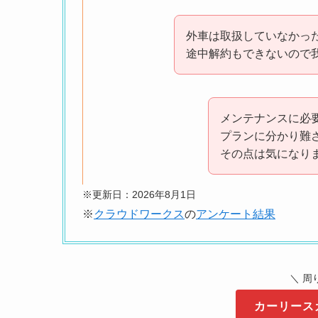
外車は取扱していなかっ
途中解約もできないので
メンテナンスに必
プランに分かり難
その点は気になり
※更新日：2026年8月1日
※
クラウドワークス
の
アンケート結果
契約途
車種や
不満に
＼ 周
カーリース