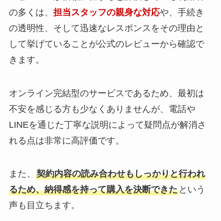
寄せてもらえた。
全体的に対応が丁寧で満足し
事前に丁寧な説明があり、
の多くは、
担当スタッフの親身な対応
や、手続き
整備やクリーニングが行き届
ています。
どのような流れで進むのかを
の透明性、そして迅速なレスポンスをその理由と
いており、
理解した上で
して挙げていることが公式のレビューから確認で
中古車でも不安を感じること
申し込めたのが良かったで
なく購入できた。
きます。
す。
信用情報に問題があっても、
走行距離の割にエンジンや足
実際の審査結果も想像してい
申し込みができたのでとても
良い評判
回りの状態が良く、
たより早く出て、
助かりました。
オンライン完結型のサービスであるため、最初は
コストパフォーマンスに満足
無駄に待たされることがなく
毎月の返済額も少額で払えて
不安を感じる方も少なくありませんが、電話や
している
安心できました。
るので良かった
LINEを通じた丁寧な説明によって疑問点が解消さ
結果的に希望していた車を購
れる点は非常に高評価です。
入できたので、
とても助かりました。
在庫が豊富で、
金利や余計な手数料がかから
年式や走行距離、価格帯など
また、
契約内容の読み合わせもしっかりと行われ
ず、
良い評判
良い評判
複数の選択肢を提示してもら
支払総額が事前に分かりやす
るため、納得感を持って購入を決断できた
という
えました。
説明は明瞭で審査も迅速で
かったため、
声も目立ちます。
希望条件に近い車がすぐに見
丁寧な対応をして頂き大変満
安心して契約できた。
良い評判