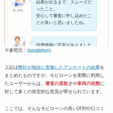
結果か出るまで、スムーズだ
く、
良い評判
ったこと。
自分の希望条件に近
良い評判
安心して審査に申し込めたこ
い車を
とが良いと思いましたね。
複数提案してもらえ
た点が良かったで
す。
もし希望の車が在庫
信用情報に不安がありました
※参照元：
Googleform
にない場合でも、
が、
良い評判
取り寄せや別の候補
担当の方が丁寧に状況を聞い
を柔軟に案内しても
てくれ、
上記は
弊社が独自に実施したアンケートの結果
を
らえたので、
無理のない条件で審査を進め
まとめたものですが、モビローンを実際に利用し
妥協せずに検討でき
てもらえました。
たユーザーからは、
審査の柔軟さ
や
車両の状態
に
ました。
結果も早く、安心して申し込
実際に見た車の状態
対して多くの肯定的な意見が寄せられています。
めたのが良かったです。
も良く、
安心して購入できま
ここでは、そんなモビローンの良い評判や口コミ
した。