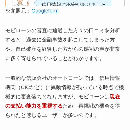
です。
信用情報に不安がありました
どのような流れで進むのかを
※参照元：
Googleform
が、
理解した上で
良い評判
担当の方が丁寧に状況を聞い
申し込めたのが良かったで
てくれ、
す。
希望の車があまりな
モビローンの審査に通過した方々の口コミを分析
無理のない条件で審査を進め
実際の審査結果も想像してい
かったのはありまし
すると、過去に金融事故を起こしてしまった方
良い評判
てもらえました。
たより早く出て、
たが、
や、自己破産を経験した方からの感謝の声が非常
結果も早く、安心して申し込
無駄に待たされることがなく
自分が知らない車を
に多く寄せられていることがわかります。
めたのが良かったです。
安心できました。
教えてもらい、
結果的に希望していた車を購
車の種類が豊富だな
入できたので、
と思いました。
一般的な信販会社のオートローンでは、信用情報
とても助かりました。
過去にクレジットやローンで
機関（CICなど）に異動情報が残っている時点で機
不安があったため
良い評判
械的に審査落ちとなりますが、モビローンは
現在
審査が一番心配でしたが、
問い合わせをした際
の支払い能力を重視する
ため、再挑戦の機会を得
状況を丁寧にヒアリングして
信用情報に問題があっても、
のレスポンスが早
良い評判
られたと感じるユーザーが多いのです。
もらえたことで
審査の申し込みができたの
く、
良い評判
安心して申し込むことができ
で、
こちらの質問にも一