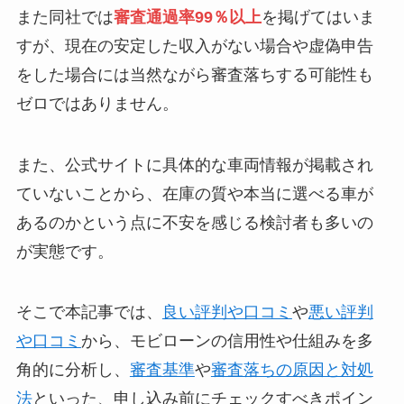
また同社では
審査通過率99％以上
を掲げてはいま
すが、現在の安定した収入がない場合や虚偽申告
をした場合には当然ながら審査落ちする可能性も
ゼロではありません。
また、公式サイトに具体的な車両情報が掲載され
ていないことから、在庫の質や本当に選べる車が
あるのかという点に不安を感じる検討者も多いの
が実態です。
そこで本記事では、
良い評判や口コミ
や
悪い評判
や口コミ
から、モビローンの信用性や仕組みを多
角的に分析し、
審査基準
や
審査落ちの原因と対処
法
といった、申し込み前にチェックすべきポイン