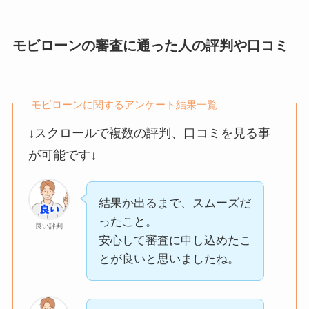
たです。
また、店員が懸命に
モビローンの審査に通った人の評判や口コミ
探してくれたので感
過去に信用情報に不安があり
謝です
通常のローンでは断られてい
良い評判
ましたが、
モビローンに関するアンケート結果一覧
モビローンでは現在の収入状
況などを重視してもらえ、
希望していた車種は
↓スクロールで複数の評判、口コミを見る事
無事に審査に通った点がとて
在庫にありませんで
が可能です↓
良い評判
も良かったです。
したが、
条件に近い車をいく
結果か出るまで、スムーズだ
つか提案してもらえ
ったこと。
ました。
良い評判
信用情報に少し不安があった
安心して審査に申し込めたこ
年式や走行距離の説
ため
良い評判
とが良いと思いましたね。
明もあり、
正直審査が通るか心配でした
状態を把握した上で
が、
選べたのは良かった
事前に丁寧な説明があり、