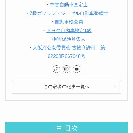
とができました。
・
中古自動車査定士
結果が出るまでのス
・
2級ガソリン・ジーゼル自動車整備士
ピードも早く、
・
自動車検査員
無駄に不安な時間が
・
トヨタ自動車検定1級
長引かなかったのも
・
損害保険募集人
良かったです。
・
大阪府公安委員会 古物商許可：第
また、審査内容や流
62208R067048号
れについても
分かりやすく説明し
てもらえたため、
納得した上で進めら
この著者の記事一覧へ
れました。
過去に信用情報に不
安があり
良い評判
目次
通常のローンでは断