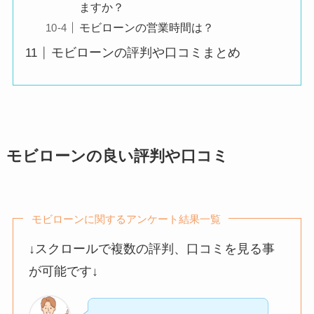
ね。
ますか？
モビローンの営業時間は？
モビローンの評判や口コミまとめ
希望していた車種が
在庫にあり、
良い評判
実際に見せてもらう
と状態がとても良く
て驚きました。
モビローンの良い評判や口コミ
もし在庫がなかった
場合も取り寄せ可能
との説明があり、
モビローンに関するアンケート結果一覧
選択肢が多く安心で
きました。
↓スクロールで複数の評判、口コミを見る事
が可能です↓
在庫の選択肢が多