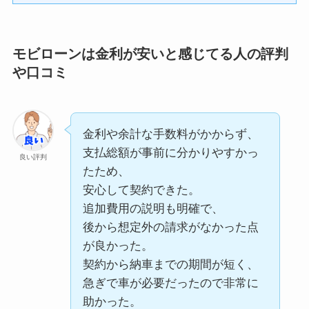
り、
状況を聞いてくれて、
良い評判
り聞いたうえで対応してもら
実際に見せてもらったところ
無理のない範囲で審査を進め
え、
状態がとても良く、
てもらえました。
モビローンは金利が安いと感じてる人の評判
終始スムーズに手続きを進め
走行距離も少なかったので即
結果も思っていたより早く出
や口コミ
られた。
決しました。
て、
もし在庫がなかった場合でも
申し込みから承認までスムー
取り寄せ可能との説明もあ
ズでした。
り、
金利や余計な手数料がかからず、
担当の方が「この条件なら問
選択肢が多い点に安心感があ
支払総額が事前に分かりやすかっ
題ありませんよ」
良い評判
りました。
たため、
と細かく説明してくれたの
写真だけでなく実車確認がで
安心して契約できた。
で、
きたのも大きかったです。
追加費用の説明も明確で、
安心して手続きを進められた
後から想定外の請求がなかった点
のが良かったです。
が良かった。
契約から納車までの期間が短く、
モビローンの在庫について良
急ぎで車が必要だったので非常に
かった点は、
モビローンの審査について良
良い評判
助かった。
人気モデルでも定期的に補充
かった点は、