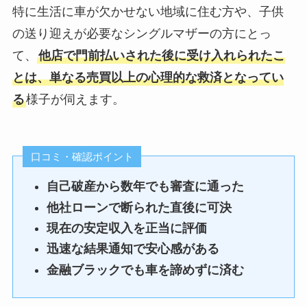
ました。
一安心しました。
つ一つ丁寧に
特に生活に車が欠かせない地域に住む方や、子供
結果が出るまでのスピードも
また、信頼回復もできて良か
対応してもらえたの
の送り迎えが必要なシングルマザーの方にとっ
早く、
った。
が印象的でした。
て、
他店で門前払いされた後に受け入れられたこ
無駄に不安な時間が長引かな
手続きもスムーズ
とは、単なる売買以上の心理的な救済となってい
かったのも良かったです。
で、
また、審査内容や流れについ
る
様子が伺えます。
申し込みから納車ま
過去の信用情報に不安があり
ても
でが思っていたより
ましたが、
良い評判
分かりやすく説明してもらえ
早く進みました。
自社ローンという形で相談で
たため、
余計な手数料なども
口コミ・確認ポイント
き、
納得した上で進められまし
分かりやすく説明し
状況を確認した上で審査を進
自己破産から数年でも審査に通った
た。
てもらえたので、
めてもらえた点が良かったで
他社ローンで断られた直後に可決
不安なく最後まで取
す。
現在の安定収入を正当に評価
引できた点が良かっ
通常のローンよりもハードル
迅速な結果通知で安心感がある
たです。
過去に信用情報に不安があり
が低く感じました。
金融ブラックでも車を諦めずに済む
通常のローンでは断られてい
良い評判
ましたが、