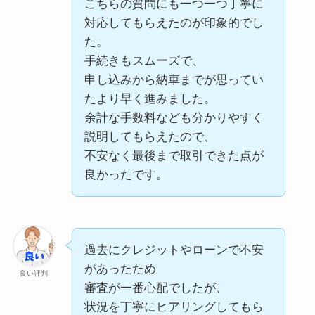
不明点も一つずつ丁寧に答え
こちらの質問にも一つ一つ丁寧に
また、店員が懸命に探してく
は良かったです。
てもらえたので、
対応してもらえたのが印象的でし
れたので感謝です
安心して申し込むことができ
た。
た。
手続きもスムーズで、
希望の車があまりなかったの
他社で断られていた状況でも
申し込みから納車までが思ってい
希望していた車種は在庫にあ
はありましたが、
相談に乗ってもらえ、
たより早く進みました。
良い評判
りませんでしたが、
自分が知らない車を教えても
状況に合ったプランを提案し
余計な手数料なども分かりやすく
良い評判
条件に近い車をいくつか提案
らい、
てもらえた点が良かった。
説明してもらえたので、
してもらえました。
車の種類が豊富だなと思いま
電話や案内の対応が丁寧で、
不安なく最後まで取引できた点が
年式や走行距離の説明もあ
した。
強引な勧誘もなく、
良かったです。
り、
落ち着いて判断できたと思
状態を把握した上で選べたの
う。
は良かったです。
問い合わせをした際のレスポ
過去にクレジットやローンで不安
ンスが早く、
良い評判
があったため
こちらの質問にも一つ一つ丁
過去の信用情報に少し不安が
良い評判
審査が一番心配でしたが、
希望の車があまりなかったの
寧に
ありましたが、
良い評判
状況を丁寧にヒアリングしてもら
はありましたが、
対応してもらえたのが印象的
状況を丁寧にヒアリングして
良い評判