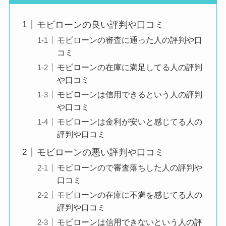
られていましたが、
モビローンの良い評判や口コミ
モビローンでは現在
の収入状況などを重
モビローンの審査に通った人の評判や口
視してもらえ、
コミ
無事に審査に通った
モビローンの在庫に満足してる人の評判
点がとても良かった
や口コミ
です。
モビローンは信用できるという人の評判
や口コミ
モビローンは金利が安いと感じてる人の
評判や口コミ
信用情報に少し不安
があったため
モビローンの悪い評判や口コミ
良い評判
正直審査が通るか心
モビローンので審査落ちした人の評判や
配でしたが、
口コミ
事前に丁寧な説明が
モビローンの在庫に不満を感じてる人の
あり、
評判や口コミ
どのような流れで進
モビローンは信用できないという人の評