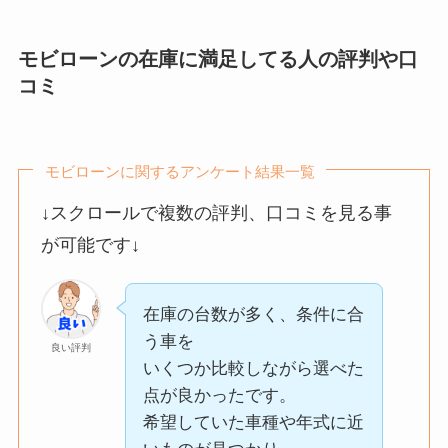
モビローンでは現在の収入状
金利や手数料がかか
在庫の台数が多く、条件に合
況などを重視してもらえ、
らない点が特に魅力
う車を
良い評判
良い評判
無事に審査に通った点がとて
モビローンの在庫に満足してる人の評判や口
的でした。
いくつか比較しながら選べた
も良かったです。
コミ
問い合わせへの返信
点が良かったです。
も早く、
希望していた車種や年式に近
納車までの流れもス
いものが見つかり、
ムーズでストレスな
信用情報に少し不安があった
モビローンに関するアンケート結果一覧
現車の状態についても細かく
く購入できました。
ため
説明してもらえたので
良い評判
↓スクロールで複数の評判、口コミを見る事
全体的に対応が丁寧
正直審査が通るか心配でした
安心感がありました。
が可能です↓
で満足しています。
が、
写真や情報も分かりやすく、
事前に丁寧な説明があり、
納得した上で購入を決めるこ
どのような流れで進むのかを
とができました。
在庫の台数が多く、条件に合
理解した上で
信用情報に問題があ
う車を
良い評判
申し込めたのが良かったで
っても、
いくつか比較しながら選べた
良い評判
す。
申し込みができたの
点が良かったです。
希望する車種があり、
実際の審査結果も想像してい
でとても助かりまし
希望していた車種や年式に近
状態もとても良かったこと、
良い評判
たより早く出て、
た。