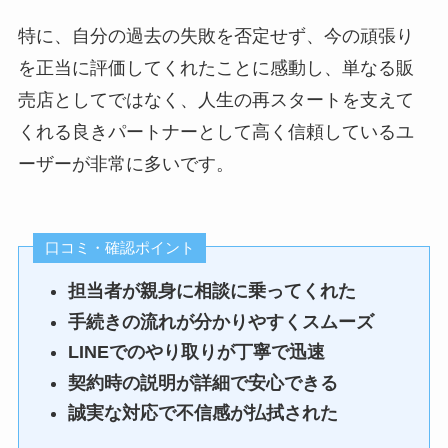
つかり、
足しました。
追加費用の説明も明確で、
車両の状態についても写真や
提案内容もこちらの希望から
特に、自分の過去の失敗を否定せず、今の頑張り
後から想定外の請求がなかっ
説明が丁寧で、
無理のない範囲で実施してい
た点が良かった。
を正当に評価してくれたことに感動し、単なる販
納得して選ぶことができまし
ただけたので良かったです。
契約から納車までの期間が短
売店としてではなく、人生の再スタートを支えて
た
く、
くれる良きパートナーとして高く信頼しているユ
急ぎで車が必要だったので非
ーザーが非常に多いです。
常に助かった。
収入面や信用情報に不安があ
希望していた車種の在庫があ
納車までのスケジュールを事
りましたが、
良い評判
り、
前に提示してもらえ、
現在の状況をしっかり見てく
良い評判
口コミ・確認ポイント
在庫の状態も良く、
進捗連絡もこまめにあったた
れて、
車を選ぶ際に安心して決めら
め不安なく待つことができ
安心して申し込めた
担当者が親身に相談に乗ってくれた
れ、
た。
手続きの流れが分かりやすくスムーズ
無事に購入できた
問い合わせに対する返信が早
LINEでのやり取りが丁寧で迅速
く、
信用情報に少し不安があった
契約時の説明が詳細で安心できる
電話やメールでの対応も丁寧
のですが、
良い評判
誠実な対応で不信感が払拭された
だった。
希望していた車種が在庫にあ
事前に相談したところ丁寧に
こちらの状況や要望をしっか