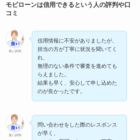
モビローンは信用できるという人の評判や口
妥協せずに検討できました。
入できました。
をしっかり聞いたう
コミ
過去に支払いの遅れがあり信
実際に見た車の状態も良く、
えで対応してもら
用情報に不安があったが、
安心して購入できました。
え、
良い評判
現在の収入状況や返済計画を
終始スムーズに手続
希望していた車種があったの
丁寧に確認してもらえ、
信用情報に不安がありましたが、
きを進められた。
で、良かったです。
良い評判
無事に車を購入することがで
担当の方が丁寧に状況を聞いてく
在庫車両が多く、
また、店員が懸命に探してく
良い評判
きた。
れ、
年式や価格帯の選択肢が幅広
れたので感謝です
良い評判
申し込みから審査結果の連絡
無理のない条件で審査を進めても
かったため、
までが非常に早く、
らえました。
自分の希望条件に近い車を見
次の日には結果が分かったた
結果も早く、安心して申し込めた
つけることができました。
希望していた車種は在庫にあ
め、
のが良かったです。
車両の状態も良く安心して購
りませんでしたが、
車の購入スケジュールをスム
良い評判
入できました。
条件に近い車をいくつか提案
ーズに進められた。
してもらえました。
審査内容や金利、返済回数に
年式や走行距離の説明もあ
ついて事前に詳しく説明があ
問い合わせをした際のレスポンス
希望していた車種があったの
り、
り、
が早く、
良い評判
で、良かったです。
状態を把握した上で選べたの
良い評判