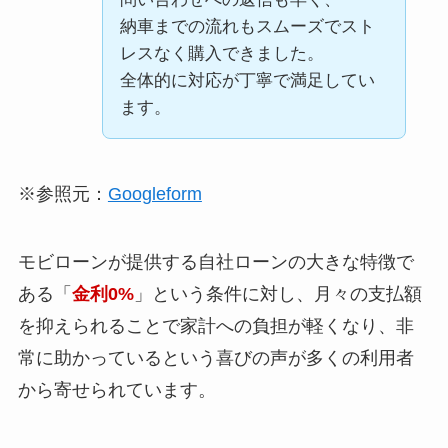
今の収入で無理なく返せるか
納車までの流れもスムーズでスト
を
レスなく購入できました。
真剣に審査してくれたので良
在庫について良かった点は、
全体的に対応が丁寧で満足してい
かったです。
在庫状況が分かりやすく、
ます。
良い評判
欲しいタイミングで商品を確
保しやすかったところです。
欠品が少なく、補充も早い印
モビローンの審査について良
※参照元：
Googleform
象で、
かった点としては、
良い評判
安心して利用できました。
申し込みから結果が出るまで
モビローンが提供する自社ローンの大きな特徴で
全体的に在庫管理がしっかり
が早く、
していると感じました。
ある「
金利0%
」という条件に対し、月々の支払額
待たされるストレスが少なか
ったところです。
を抑えられることで家計への負担が軽くなり、非
入力項目もシンプルで、
常に助かっているという喜びの声が多くの利用者
スマホだけで完結できたのが
良かった点としては
から寄せられています。
便利でした。
中古車中心に豊富な在庫を持
良い評判
収入や状況についても
っていることで