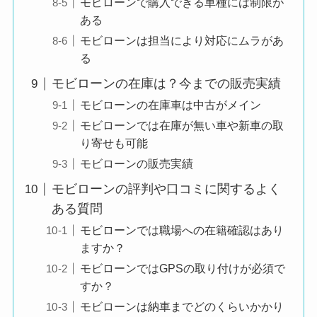
モビローンで購入できる車種には制限が
らえたので
ある
安心感がありまし
モビローンは担当により対応にムラがあ
た。
る
写真や情報も分かり
モビローンの在庫は？今までの販売実績
やすく、
モビローンの在庫車は中古がメイン
納得した上で購入を
モビローンでは在庫が無い車や新車の取
決めることができま
り寄せも可能
した。
モビローンの販売実績
モビローンの評判や口コミに関するよく
ある質問
希望する車種があ
り、
モビローンでは職場への在籍確認はあり
良い評判
状態もとても良かっ
ますか？
たこと、
モビローンではGPSの取り付けが必須で
キレイだったことが
すか？
いいとおもいました
モビローンは納車までどのくらいかかり