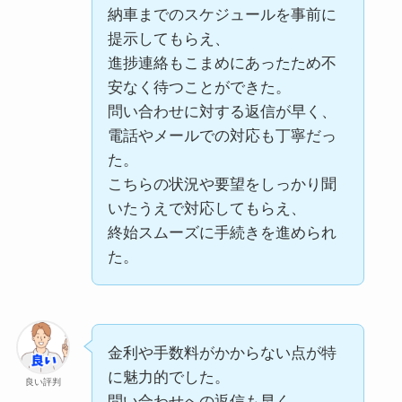
良い評判
納車までのスケジュールを事前に
があり、
申し込み手続き自体がシンプ
提示してもらえ、
タイミングが合えば希望条件
ルで、
進捗連絡もこまめにあったため不
に近い在庫を見つけやすく、
必要書類も少なく、
安なく待つことができた。
こまめに確認する価値があっ
スマホだけで完結できたた
問い合わせに対する返信が早く、
たところです。
め、
電話やメールでの対応も丁寧だっ
初めてでも利用しやすかった
た。
ところです。
こちらの状況や要望をしっかり聞
セレナというミニバンを希望
いたうえで対応してもらえ、
していたのですが、
良い評判
終始スムーズに手続きを進められ
その時の店舗在庫にはいい条
以前、債務整理を経験してい
た。
件のものがなかったのです
るので、
良い評判
が、
銀行はもちろん、
担当者がオークションで探し
ディーラー系のローンも何社
てくれて、
も落ちていましたが、
金利や手数料がかからない点が特
数日で条件に合った車を見つ
モビローンは過去のことより
に魅力的でした。
良い評判
けてきてくれました。
も、
問い合わせへの返信も早く、