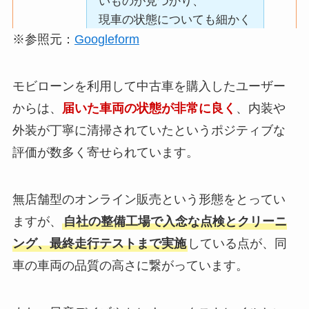
いものが見つかり、
キレイだったことがいいとお
無駄に待たされることがなく
毎月の返済額も少額
現車の状態についても細かく
もいましたね。
安心できました。
で払えてるので良か
説明してもらえたので
※参照元：
Googleform
結果的に希望していた車を購
った
安心感がありました。
入できたので、
写真や情報も分かりやすく、
希望していた車種が在庫にあ
モビローンを利用して中古車を購入したユーザー
とても助かりました。
納得した上で購入を決めるこ
り、
良い評判
からは、
届いた車両の状態が非常に良く
、内装や
とができました。
金利や余計な手数料
実際に見せてもらうと状態が
外装が丁寧に清掃されていたというポジティブな
がかからず、
とても良くて驚きました。
良い評判
信用情報に問題があっても、
支払総額が事前に分
評価が数多く寄せられています。
もし在庫がなかった場合も取
審査の申し込みができたの
かりやすかったた
希望する車種があり、
良い評判
り寄せ可能との説明があり、
で、
め、
状態もとても良かったこと、
選択肢が多く安心できまし
無店舗型のオンライン販売という形態をとってい
良い評判
一安心しました。
安心して契約でき
キレイだったことがいいとお
た。
ますが、
自社の整備工場で入念な点検とクリーニ
また、信頼回復もできて良か
た。
もいましたね。
った。
ング、最終走行テストまで実施
している点が、同
追加費用の説明も明
確で、
車の車両の品質の高さに繋がっています。
在庫の選択肢が多く、
後から想定外の請求
希望していた車種が在庫にあ
自分の希望条件に近い車を
良い評判
がなかった点が良か
過去の信用情報に不安があり