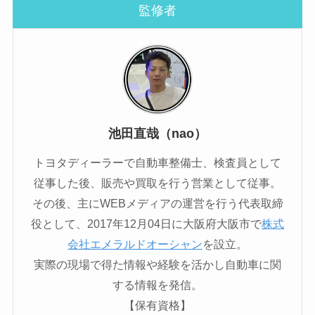
査を進めてもらえま
監修者
した。
結果も早く、安心し
て申し込めたのが良
かったです。
池田直哉（nao）
過去にクレジットや
トヨタディーラーで自動車整備士、検査員として
ローンで不安があっ
良い評判
従事した後、販売や買取を行う営業として従事。
たため
その後、主にWEBメディアの運営を行う代表取締
審査が一番心配でし
たが、
役として、2017年12月04日に大阪府大阪市で
株式
状況を丁寧にヒアリ
会社エメラルドオーシャン
を設立。
ングしてもらえたこ
実際の現場で得た情報や経験を活かし自動車に関
とで
する情報を発信。
安心して申し込むこ
【保有資格】