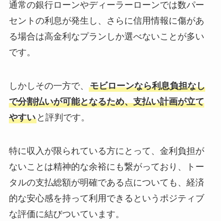
現実的な基準で見てもらえて
通常の銀行ローンやディーラーローンでは数パー
もし希望の車種や年式、色な
いる印象があり、
セントの利息が発生し、さらに信用情報に傷があ
どがある場合に
身構えすぎずに申し込めまし
スタッフに詳細を伝えること
る場合は高金利なプランしか選べないことが多い
た。
で
です。
全体的に、初めてでも分かり
オートオークションシステム
やすく
から
安心感のある審査だと感じま
しかしその一方で、
モビローンなら利息負担なし
希望に近い車を探してくれる
した。
ことです。
で分割払いが可能となるため、支払い計画が立て
やすい
と評判です。
良かった点としては
在庫は豊富で希望する車も在
特に収入が限られている方にとって、金利負担が
一般的なカーローンの審査に
庫の中にあり
良い評判
良い評判
ないことは精神的な余裕にも繋がっており、トー
通りにくい方でも
スムーズな形で車を購入する
比較的にスムーズに高い審査
タルの支払総額が明確である点についても、経済
事が出来たので良かったで
通過率と
す。
的な安心感を持って利用できるというポジティブ
信用情報の回復が期待できる
な評価に結びついています。