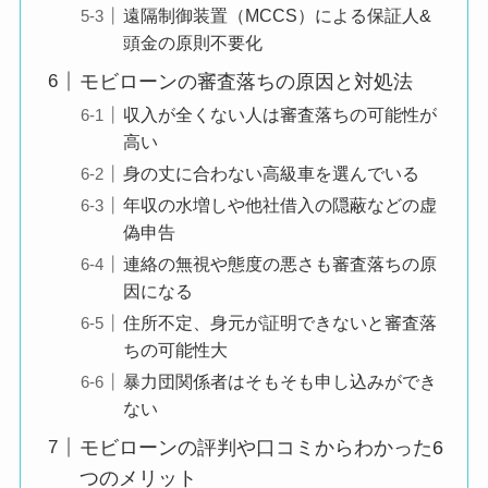
遠隔制御装置（MCCS）による保証人&
信用情報に問題があ
頭金の原則不要化
っても、
良い評判
モビローンの審査落ちの原因と対処法
審査の申し込みがで
収入が全くない人は審査落ちの可能性が
きたので、
高い
一安心しました。
身の丈に合わない高級車を選んでいる
また、信頼回復もで
年収の水増しや他社借入の隠蔽などの虚
きて良かった。
偽申告
連絡の無視や態度の悪さも審査落ちの原
因になる
過去の信用情報に不
住所不定、身元が証明できないと審査落
安がありましたが、
ちの可能性大
良い評判
自社ローンという形
暴力団関係者はそもそも申し込みができ
で相談でき、
ない
状況を確認した上で
モビローンの評判や口コミからわかった6
審査を進めてもらえ
つのメリット
た点が良かったで