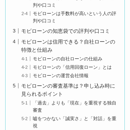
むのかを理解した上
判や口コミ
で
モビローンは手数料が高いという人の評
申し込めたのが良か
判や口コミ
ったです。
モビローンの知恵袋での評判や口コミ
実際の審査結果も想
モビローンは信用できる？自社ローンの
像していたより早く
特徴と仕組み
出て、
モビローンの自社ローンの仕組み
無駄に待たされるこ
とがなく安心できま
モビローンの「信用回復ローン」とは
した。
モビローンの運営会社情報
結果的に希望してい
モビローンの審査基準は？申し込み時に
た車を購入できたの
見られるポイント
で、
「過去」よりも「現在」を重視する独自
とても助かりまし
審査
た。
嘘をつかない「誠実さ」と「対話」を重
視