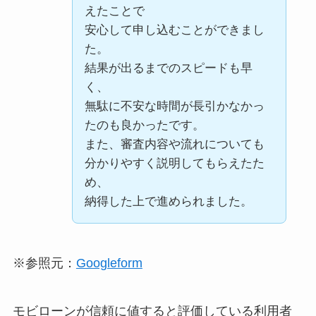
えたことで
自分が知らない車を教えても
でした。
もらえたことで
安心して申し込むことができまし
らい、
手続きもスムーズで、
前向きに審査を進めてもらえ
た。
車の種類が豊富だなと思いま
申し込みから納車までが思っ
ました。
結果が出るまでのスピードも早
した。
ていたより早く進みました。
必要書類や流れの説明も分か
く、
余計な手数料なども分かりや
りやすく、
無駄に不安な時間が長引かなかっ
すく説明してもらえたので、
審査結果が出るまでが早かっ
たのも良かったです。
不安なく最後まで取引できた
た点も安心感につながりまし
在庫車両の台数が多く、
また、審査内容や流れについても
点が良かったです。
た。
年式・走行距離・価格を比較
良い評判
分かりやすく説明してもらえたた
途中経過の連絡があったのも
しながら、
め、
良かったです。
自分の希望に合った車を選ぶ
納得した上で進められました。
ことができた。
金利や手数料がかからない点
最初は希望する車種の在庫が
が特に魅力的でした。
良い評判
なかったが、
問い合わせへの返信も早く、
信用情報に少し不安があった
※参照元：
Googleform
条件（予算・年式・走行距
納車までの流れもスムーズで
ため
良い評判
離）を伝えると、
ストレスなく購入できまし
正直審査が通るか心配でした
近い車両をすぐに探して取り
た。
が、
モビローンが信頼に値すると評価している利用者