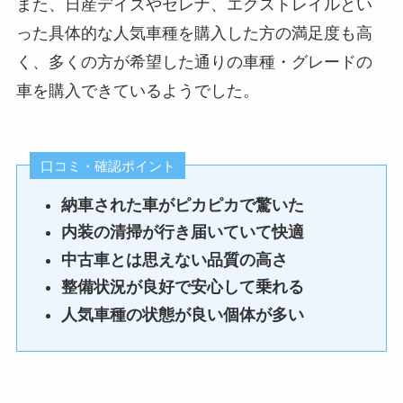
り、
複数提案してもらえた点が良
また、日産デイズやセレナ、エクストレイルとい
良い評判
った。
ましたが、
実際に見せてもらうと状態が
良い評判
かったです。
った具体的な人気車種を購入した方の満足度も高
契約から納車までの
自社ローンという形で相談で
とても良くて驚きました。
もし希望の車が在庫にない場
く、多くの方が希望した通りの車種・グレードの
期間が短く、
き、
もし在庫がなかった場合も取
合でも、
急ぎで車が必要だっ
車を購入できているようでした。
状況を確認した上で審査を進
り寄せ可能との説明があり、
取り寄せや別の候補を柔軟に
たので非常に助かっ
めてもらえた点が良かったで
選択肢が多く安心できまし
案内してもらえたので、
た。
す。
た。
妥協せずに検討できました。
納車までのスケジュ
通常のローンよりもハードル
口コミ・確認ポイント
実際に見た車の状態も良く、
ールを事前に提示し
が低く感じました。
安心して購入できました。
納車された車がピカピカで驚いた
てもらえ、
在庫の選択肢が多く、
内装の清掃が行き届いていて快適
進捗連絡もこまめに
自分の希望条件に近い車を
あったため不安なく
中古車とは思えない品質の高さ
良い評判
個人情報などの連絡をするこ
複数提案してもらえた点が良
在庫車両が多く、
待つことができた。
整備状況が良好で安心して乗れる
とに抵抗があり、
かったです。
良い評判
年式や価格帯の選択肢が幅広
問い合わせに対する
良い評判
人気車種の状態が良い個体が多い
不安なこともありましたが、
もし希望の車が在庫にない場
かったため、
返信が早く、
案外すんなりと審査も通り良
合でも、
自分の希望条件に近い車を見
電話やメールでの対
かったです。
取り寄せや別の候補を柔軟に
つけることができました。
応も丁寧だった。
案内してもらえたので、
車両の状態も良く安心して購
こちらの状況や要望