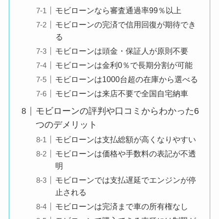
モビローンなら審査通過率99％以上
す。
モビローンの完済で信用回復が期待でき
通常のローンよりも
る
ハードルが低く感じ
モビローンは頭金・保証人が原則不要
ました。
モビローンは金利0％で長期分割が可能
モビローンは1000台超の在庫から選べる
モビローンは来店不要で全国自宅納車
在庫の台数が多く、
条件に合う車を
モビローンの評判や口コミからわかった6
良い評判
いくつか比較しなが
つのデメリット
ら選べた点が良かっ
モビローンは支払総額が高くなりやすい
たです。
モビローンは価格や手数料の表記が不透
希望していた車種や
明
年式に近いものが見
モビローンでは支払遅延でエンジンが停
つかり、
止される
現車の状態について
モビローンは完済まで車の所有権なし
も細かく説明しても