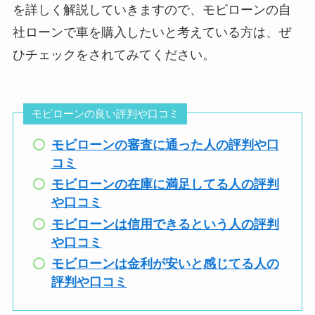
過去にクレジットやローンで
を詳しく解説していきますので、モビローンの自
不安があったため
良い評判
社ローンで車を購入したいと考えている方は、ぜ
審査が一番心配でしたが、
ひチェックをされてみてください。
在庫車両が多く、
状況を丁寧にヒアリングして
年式や価格帯の選択
もらえたことで
良い評判
肢が幅広かったた
安心して申し込むことができ
モビローンの良い評判や口コミ
め、
ました。
自分の希望条件に近
結果が出るまでのスピードも
モビローンの審査に通った人の評判や口
い車を見つけること
早く、
コミ
ができました。
無駄に不安な時間が長引かな
モビローンの在庫に満足してる人の評判
車両の状態も良く安
かったのも良かったです。
や口コミ
心して購入できまし
また、審査内容や流れについ
モビローンは信用できるという人の評判
た。
ても
や口コミ
分かりやすく説明してもらえ
モビローンは金利が安いと感じてる人の
たため、
評判や口コミ
納得した上で進められまし
希望していた車種が
た。
あったので、良かっ
良い評判