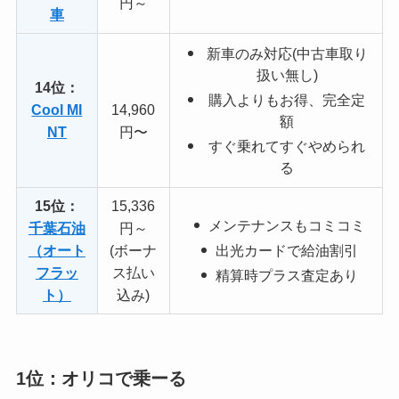
円～
車
新車のみ対応(中古車取り
扱い無し)
14位：
購入よりもお得、完全定
Cool MI
14,960
額
NT
円〜
すぐ乗れてすぐやめられ
る
15位：
15,336
メンテナンスもコミコミ
千葉石油
円～
（オート
(ボーナ
出光カードで給油割引
フラッ
ス払い
精算時プラス査定あり
ト）
込み)
1位：オリコで乗ーる