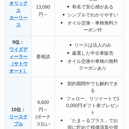
オリック
有名で安心感がある
13,090
ス
円～
シンプルでわかりやすい
カーリー
オイル交換・車検無料ク
ス
ーポン付
9位：
リースは法人のみ
ワイズデ
厳選した中古車販売
ィーラー
要相談
オイル交換や車検の無料
（サトウ
クーポンあり
オート）
契約期間中でも解約でき
る
フォロー、リツイートで1
6,600
0,000円ギフト券プレゼン
10位：
円～
ト
リースナ
(ボーナ
「たま～るプラス」でお
ブル
ス払い
得に貯めて残価清算や買