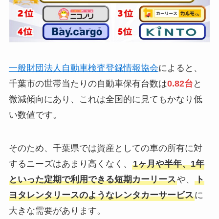
一般財団法人自動車検査登録情報協会
によると、
千葉市の世帯当たりの自動車保有台数は
0.82台
と
微減傾向にあり、これは全国的に見てもかなり低
い数値です。
そのため、千葉県では資産としての車の所有に対
するニーズはあまり高くなく、
1ヶ月や半年、1年
といった定期で利用できる短期カーリース
や、
ト
ヨタレンタリースのようなレンタカーサービス
に
大きな需要があります。