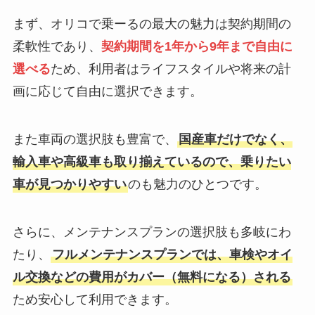
性が必要なので迷い
まず、オリコで乗ーるの最大の魅力は契約期間の
ました。
柔軟性であり、
契約期間を1年から9年まで自由に
選べる
ため、利用者はライフスタイルや将来の計
画に応じて自由に選択できます。
提供している車の種
類が大手サービスと
悪い評判
して
また車両の選択肢も豊富で、
国産車だけでなく、
期待していたほど多
輸入車や高級車も取り揃えているので、乗りたい
くないので
車が見つかりやすい
のも魅力のひとつです。
好みのものを確実に
運転する面で限界が
あることです。
さらに、メンテナンスプランの選択肢も多岐にわ
たり、
フルメンテナンスプランでは、車検やオイ
ル交換などの費用がカバー（無料になる）される
走行距離制限があ
ため安心して利用できます。
る。
悪い評判