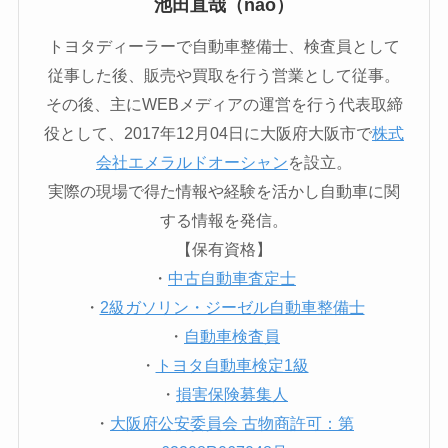
池田直哉（nao）
トヨタディーラーで自動車整備士、検査員として
従事した後、販売や買取を行う営業として従事。
その後、主にWEBメディアの運営を行う代表取締
役として、2017年12月04日に大阪府大阪市で
株式
会社エメラルドオーシャン
を設立。
実際の現場で得た情報や経験を活かし自動車に関
する情報を発信。
【保有資格】
・
中古自動車査定士
・
2級ガソリン・ジーゼル自動車整備士
・
自動車検査員
・
トヨタ自動車検定1級
・
損害保険募集人
・
大阪府公安委員会 古物商許可：第