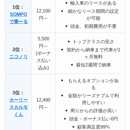
輸入車のリースがある
1位：
12,100
細かなリース期間の設定
SOMPO
円～
が可能
で乗ーる
頭金、初期費用が不要
5,500
トップクラスの安さ
円～
2位：
契約から納車まで代車が1
(ボーナ
ニコノリ
ヶ月無料
ス払い
最短2週間で納車
込み)
もらえるオプションがあ
る
3位：
金額がリーズナブルで利
カーリー
12,490
用しやすい
スカルモ
円～
周りからの評価が高い
くん
頭金・ボーナス払い0円
顧客満足度99%