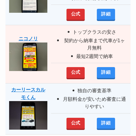
公式
詳細
トップクラスの安さ
ニコノリ
契約から納車まで代車が1ヶ
月無料
最短2週間で納車
公式
詳細
カーリースカル
独自の審査基準
モくん
月額料金が安いため審査に通
りやすい
公式
詳細