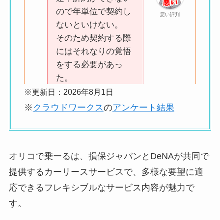
ので年単位で契約し
悪い評判
ないといけない。
そのため契約する際
にはそれなりの覚悟
をする必要があっ
た。
※更新日：2026年8月1日
※
クラウドワークス
の
アンケート結果
途中で解約を行えな
いので、
悪い評判
リーズナブルではあ
オリコで乗ーるは、損保ジャパンとDeNAが共同で
っても
提供するカーリースサービスで、多様な要望に適
若干プランに柔軟性
応できるフレキシブルなサービス内容が魅力で
がないのは
気になりましたし、
す。
ある程度長期の計画