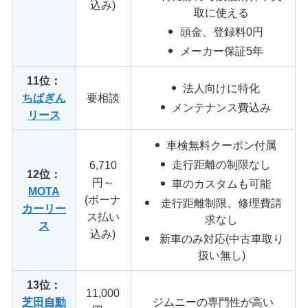
込み)
取に使える
頭金、登録料0円
メーカー保証5年
11位：
法人向けに特化
ちばぎん
要相談
メンテナンス費込み
リース
車検無料クーポン付属
走行距離の制限なし
6,710
12位：
円～
車のカスタムも可能
MOTA
(ボーナ
走行距離制限、修理費請
カーリー
ス払い
求なし
ス
込み)
新車のみ対応(中古車取り
扱い無し)
13位：
11,000
芝田自動
ジムニーの専門性が高い