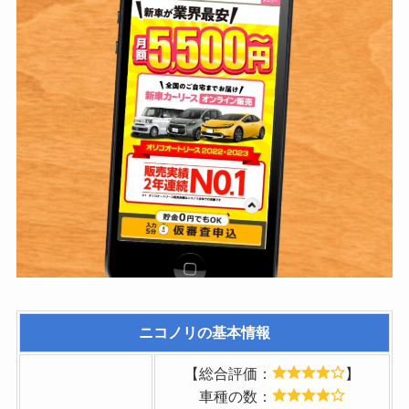
が発生することで
す。
契約終了後は車が自
分のものにならない
ため、
所有感がない点もデ
メリットでした。
状態が悪かった場合
や、
悪い評判
規定の走行距離を超
えた場合、
ニコノリ
の基本情報
返却時にお金がかか
ることなど、
【総合評価：
】
細かいルールが多
車種の数：
く、