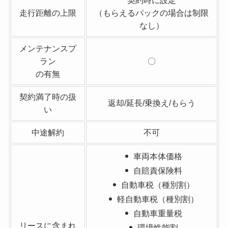
契約時に設定
走行距離の上限
（もらえるパックの場合は制限
任意保険は別途加入
なし）
する必要があり、
悪い評判
メンテナンスプラン
メンテナンスプ
は別料金で契約期間
ラン
〇
中の途中解約はでき
の有無
ず、
解約したい場合は違
契約満了時の扱
返却/延長/乗換え/もらう
約金が発生するとこ
い
ろ
中途解約
不可
車両本体価格
自賠責保険料
自動車税（種別割）
軽自動車税（種別割）
自動車重量税
リースに含まれ
環境性能割