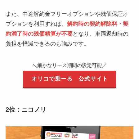
その距離を超えては
いけないという規約
また、中途解約金フリーオプションや残価保証オ
があります。
プションを利用すれば、
解約時の契約解除料・契
途中解約が難しい。
約満了時の残価精算が不要
となり、車両返却時の
所有権などがないの
負担を軽減できるのも強みです。
で、
自分の持ち物にはな
らない。
＼細かなリース期間の設定可能／
色々なカスタマイズ
オリコで乗ーる 公式サイト
の制限などがある。
走行距離の制限があ
2位：ニコノリ
るため、
悪い評判
長距離を頻繁に運転
する場合に追加費用