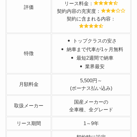
リース料金：
評価
使い方の自由が効か
契約内容の充実度：
ないところ。
契約に含まれる内容：
トップクラスの安さ
走行距離制限がある
納車まで代車が1ヶ月無料
ことと、
特徴
悪い評判
最短2週間で納車
途中解約ができない
業界最安
店がデメリットだと
感じました。
5,500円～
月額料金
また、メンテナンス
(ボーナス払い込み)
プランは別料金なこ
とで
国産メーカーの
取扱メーカー
思ってたよりも高く
全車種、全グレード
ついたことです。
リース期間
1～9年